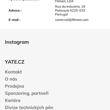
Filmam, LDA
Rua da Industria, 19
Adresa
:
Palacoulo 5225-032
Portugal
E-mail
:
comercial@filmam.com
Z
á
Instagram
p
a
t
YATE.CZ
í
Kontakt
O nás
Prodejna
Sponzoring, partneři
Kariéra
Divize technických pěn