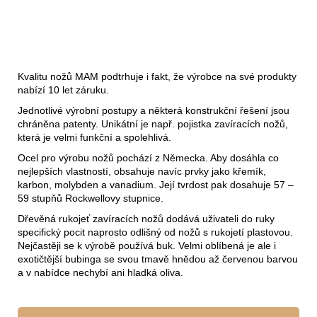
Kvalitu nožů MAM podtrhuje i fakt, že výrobce na své produkty
nabízí 10 let záruku.
Jednotlivé výrobní postupy a některá konstrukční řešení jsou
chráněna patenty. Unikátní je např. pojistka zavíracích nožů,
která je velmi funkční a spolehlivá.
Ocel pro výrobu nožů pochází z Německa. Aby dosáhla co
nejlepších vlastností, obsahuje navíc prvky jako křemík,
karbon, molybden a vanadium. Její tvrdost pak dosahuje 57 –
59 stupňů Rockwellovy stupnice.
Dřevěná rukojeť zavíracích nožů dodává uživateli do ruky
specifický pocit naprosto odlišný od nožů s rukojetí plastovou.
Nejčastěji se k výrobě používá buk. Velmi oblíbená je ale i
exotičtější bubinga se svou tmavě hnědou až červenou barvou
a v nabídce nechybí ani hladká oliva.