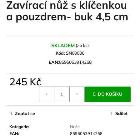
Zavírací nůž s klíčenkou
a
a pouzdrem- buk 4,5 cm
j
í
t
?
SKLADEM
(>5 ks)
Kód:
SN00086
EAN:
8595053914258
HLEDAT
245 Kč
Měrná
DO KOŠÍKU
cena:
D
o
p
Zeptat se
Sdílet
o
r
Kategorie
:
Nože
u
EAN
:
8595053914258