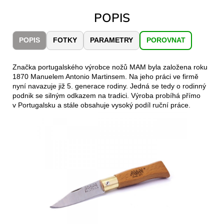
č
u
POPIS
j
e
POPIS
FOTKY
PARAMETRY
POROVNAT
m
e
Značka portugalského výrobce nožů MAM byla založena roku
1870 Manuelem Antonio Martinsem. Na jeho práci ve firmě
CARNOSPORT
nyní navazuje již 5. generace rodiny. Jedná se tedy o rodinný
GEL
podnik se silným odkazem na tradici. Výroba probíhá přímo
100
v Portugalsku a stále obsahuje vysoký podíl ruční práce.
ML
899
Kč