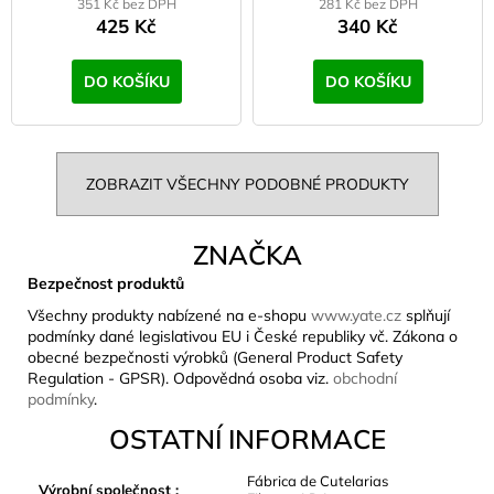
351 Kč bez DPH
281 Kč bez DPH
425 Kč
340 Kč
DO KOŠÍKU
DO KOŠÍKU
ZOBRAZIT VŠECHNY PODOBNÉ PRODUKTY
ZNAČKA
Bezpečnost produktů
Všechny produkty nabízené na e-shopu
www.yate.cz
splňují
podmínky dané legislativou EU i České republiky vč. Zákona o
obecné bezpečnosti výrobků (General Product Safety
Regulation - GPSR). Odpovědná osoba viz.
obchodní
podmínky
.
OSTATNÍ INFORMACE
Fábrica de Cutelarias
Výrobní společnost
: