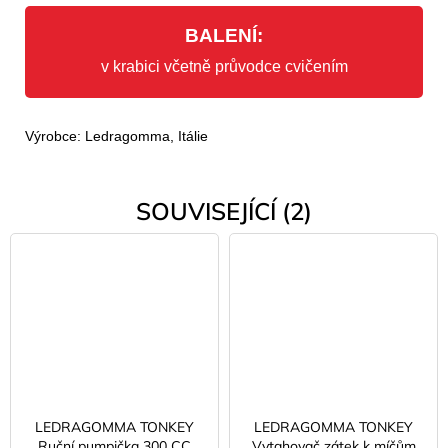
BALENÍ:
v krabici včetně průvodce cvičením
Výrobce: Ledragomma, Itálie
SOUVISEJÍCÍ (2)
LEDRAGOMMA TONKEY
LEDRAGOMMA TONKEY
Ruční pumpička 300 CC
Vytahovač zátek k míčům