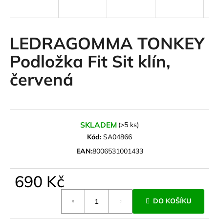
a
j
í
LEDRAGOMMA TONKEY
t
Podložka Fit Sit klín,
?
červená
HLEDAT
SKLADEM
(>5 ks)
Kód:
SA04866
EAN:
8006531001433
D
o
690 Kč
p
o
Měrná
r
DO KOŠÍKU
cena:
u