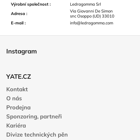
Výrobní společnost
:
Ledragomma Srl
Via Giovanni De Simon
Adresa
:
snc Osoppo (UD) 33010
E-mail
:
info@ledragomma.com
Z
á
Instagram
p
a
t
YATE.CZ
í
Kontakt
O nás
Prodejna
Sponzoring, partneři
Kariéra
Divize technických pěn