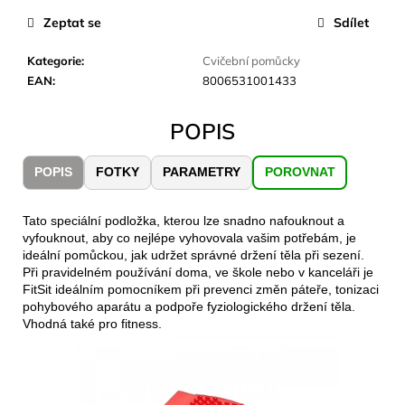
č
u
Zeptat se
Sdílet
j
e
Kategorie
:
Cvičební pomůcky
m
EAN
:
8006531001433
e
POPIS
JOMA
SIERRA
POPIS
FOTKY
PARAMETRY
POROVNAT
25
BĚŽECKÉ
TRAILOVÉ
Tato speciální podložka, kterou lze snadno nafouknout a
BOTY
vyfouknout, aby co nejlépe vyhovovala vašim potřebám, je
PÁNSKÉ
ideální pomůckou, jak udržet správné držení těla při sezení.
BLUE
Při pravidelném používání doma, ve škole nebo v kanceláři je
1
FitSit ideálním pomocníkem při prevenci změn páteře, tonizaci
603
pohybového aparátu a podpoře fyziologického držení těla.
Kč
Vhodná také pro fitness.
Původně:
2
290
Kč