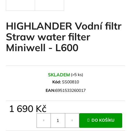
a
j
í
HIGHLANDER Vodní filtr
t
Straw water filter
?
Miniwell - L600
HLEDAT
SKLADEM
(>5 ks)
Kód:
SS00810
EAN:
6951533260017
D
o
1 690 Kč
p
o
Měrná
r
DO KOŠÍKU
cena:
u