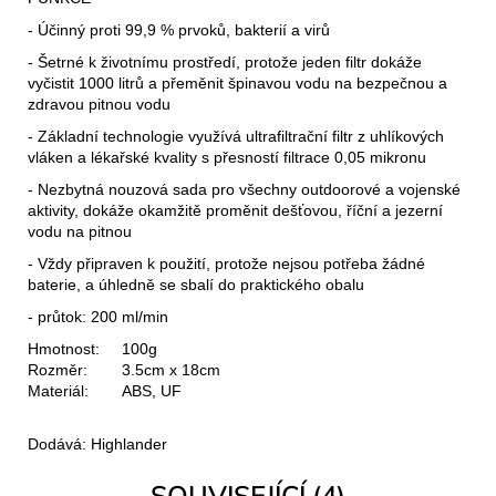
- Účinný proti 99,9 % prvoků, bakterií a virů
- Šetrné k životnímu prostředí, protože jeden filtr dokáže
vyčistit 1000 litrů a přeměnit špinavou vodu na bezpečnou a
zdravou pitnou vodu
- Základní technologie využívá ultrafiltrační filtr z uhlíkových
vláken a lékařské kvality s přesností filtrace 0,05 mikronu
- Nezbytná nouzová sada pro všechny outdoorové a vojenské
aktivity, dokáže okamžitě proměnit dešťovou, říční a jezerní
vodu na pitnou
- Vždy připraven k použití, protože nejsou potřeba žádné
baterie, a úhledně se sbalí do praktického obalu
- průtok: 200 ml/min
Hmotnost:
100g
Rozměr:
3.5cm x 18cm
Materiál:
ABS, UF
Dodává: Highlander
SOUVISEJÍCÍ (4)