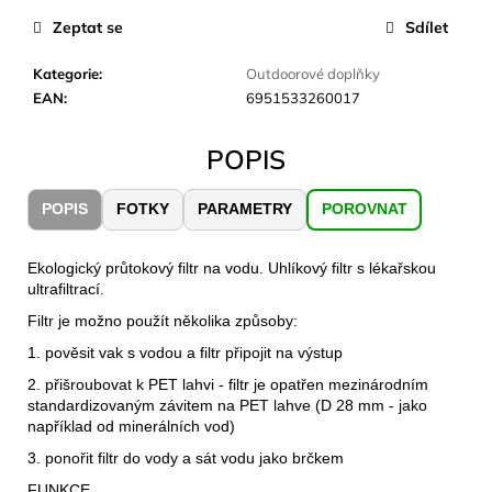
č
u
Zeptat se
Sdílet
j
e
Kategorie
:
Outdoorové doplňky
m
EAN
:
6951533260017
e
POPIS
CARNOSPORT
GEL
POPIS
FOTKY
PARAMETRY
POROVNAT
100
ML
Ekologický průtokový filtr na vodu. Uhlíkový filtr s lékařskou
899
ultrafiltrací.
Kč
Filtr je možno použít několika způsoby:
1. pověsit vak s vodou a filtr připojit na výstup
2. přišroubovat k PET lahvi - filtr je opatřen mezinárodním
standardizovaným závitem na PET lahve (D 28 mm - jako
například od minerálních vod)
3. ponořit filtr do vody a sát vodu jako brčkem
FUNKCE