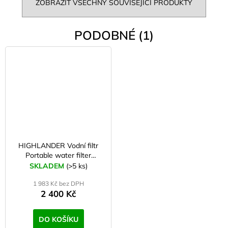
ZOBRAZIT VŠECHNY SOUVISEJÍCÍ PRODUKTY
PODOBNÉ (1)
HIGHLANDER Vodní filtr
Portable water filter
Miniwell - L610
SKLADEM
(>5 ks)
1 983 Kč bez DPH
2 400 Kč
DO KOŠÍKU