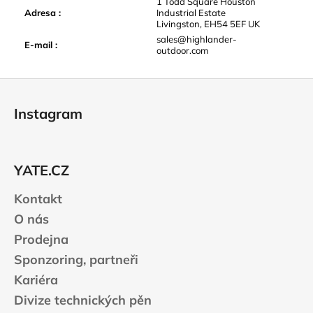
1 Todd Square Houston
Adresa
:
Industrial Estate
Livingston, EH54 5EF UK
sales@highlander-
E-mail
:
outdoor.com
Z
á
Instagram
p
a
t
YATE.CZ
í
Kontakt
O nás
Prodejna
Sponzoring, partneři
Kariéra
Divize technických pěn