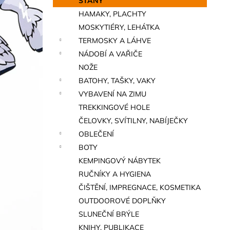
STANY
a
HAMAKY, PLACHTY
n
MOSKYTIÉRY, LEHÁTKA
e
TERMOSKY A LÁHVE
l
NÁDOBÍ A VAŘIČE
NOŽE
BATOHY, TAŠKY, VAKY
VYBAVENÍ NA ZIMU
TREKKINGOVÉ HOLE
ČELOVKY, SVÍTILNY, NABÍJEČKY
OBLEČENÍ
BOTY
KEMPINGOVÝ NÁBYTEK
RUČNÍKY A HYGIENA
ČIŠTĚNÍ, IMPREGNACE, KOSMETIKA
OUTDOOROVÉ DOPLŇKY
SLUNEČNÍ BRÝLE
KNIHY, PUBLIKACE