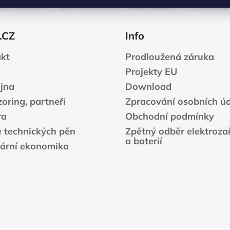
.CZ
Info
kt
Prodloužená záruka
Projekty EU
jna
Download
oring, partneři
Zpracování osobních ú
ra
Obchodní podmínky
e technických pěn
Zpětný odběr elektrozař
a baterií
lární ekonomika