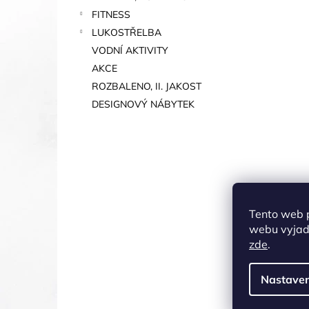
FITNESS
LUKOSTŘELBA
VODNÍ AKTIVITY
AKCE
ROZBALENO, II. JAKOST
DESIGNOVÝ NÁBYTEK
Tento web 
webu vyjadř
zde
.
Nastaven