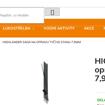
HLEDAT
Co potřebujete najít?
LUKOSTŘELBA
VODNÍ AKTIVITY
AKCE
Doporučujeme
HIGHLANDER SADA NA OPRAVU TYČÍ KE STANU 7,9MM
HI
op
LAKEN LÁHEV HLINÍK FUTURA 1500
JOMA SIERRA 2
7,
ML MODRÁ
BOTY PÁNSKÉ 
379 Kč
1 603 Kč
Původně:
2 290
SKL