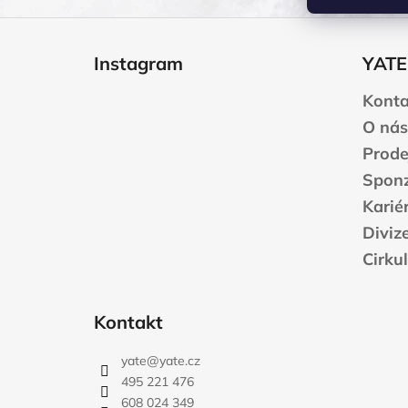
Z
á
Instagram
YATE
p
a
Konta
t
O nás
í
Prode
Sponz
Karié
Diviz
Cirku
Kontakt
yate
@
yate.cz
495 221 476
608 024 349