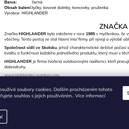
Barva:
černá
Obsah balení:
tyčky, kovové dutinky, koncovky, pruženka
Výrobce: HIGHLANDER
ZNAČKA
Značka
HIGHLANDER
byla založena v roce
1985
s myšlenkou, že v
všechny. Tento postoj se stal hlavní misí firmy, při vývoji a výrobě o
Společnost sídlí ve Skotsku
, jehož charakteristické deštivé počas
kvalitu a funkčnost každého jednotlivého produktu, který musí v těc
HIGHLANDER
je firma tvořená outdoorovými nadšenci, kteří pracu
dobrodruhy.
www.highlander-outdoor.com
používá soubory cookies. Dalším procházením tohoto
ujete souhlas s jejich používáním.. Více informací
OSTATNÍ INFO
Výrobní společnost
:
Highlander (Scotland) Ltd
í
Adresa
:
1 Todd Square Houston Industrial
E-mail
:
sales@highlander-outdoor.com