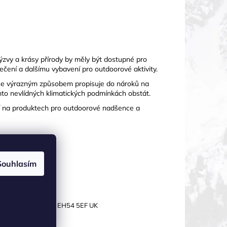
ýzvy a krásy přírody by měly být dostupné pro
blečení a dalšímu vybavení pro outdoorové aktivity.
í se výrazným způsobem propisuje do nároků na
hto nevlídných klimatických podmínkách obstát.
jí na produktech pro outdoorové nadšence a
Souhlasím
RMACE
 Estate Livingston, EH54 5EF UK