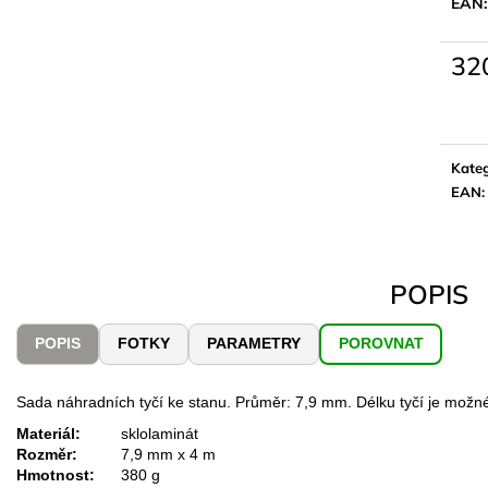
EAN:
32
Měrn
cena:
Kateg
EAN
:
POPIS
POPIS
FOTKY
PARAMETRY
POROVNAT
Sada náhradních tyčí ke stanu. Průměr: 7,9 mm. Délku tyčí je možné
Materiál:
sklolaminát
Rozměr:
7,9 mm x 4 m
Hmotnost:
380 g