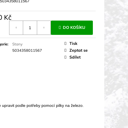
5034358011567
0 Kč
á
DO KOŠÍKU
Tisk
orie
:
Stany
Zeptat se
5034358011567
Sdílet
 upravit podle potřeby pomocí pilky na železo.