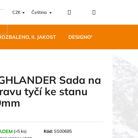
Přihlášení
Nákupní
CZK
Čeština
košík
ROZBALENO, II. JAKOST
DESIGNOVÝ NÁBYTEK
GHLANDER Sada na
ravu tyčí ke stanu
5 BĚŽECKÉ TRAILOVÉ
9mm
BLUE
 Kč
ADEM
(>5 ks)
Kód:
SS00685