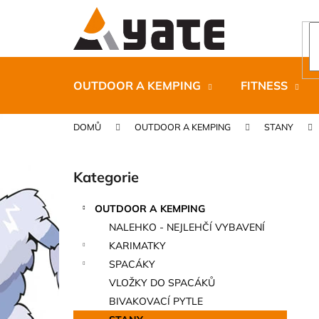
K
Přejít
na
o
obsah
Zpět
Zpět
š
do
do
í
k
obchodu
obchodu
OUTDOOR A KEMPING
FITNESS
DOMŮ
OUTDOOR A KEMPING
STANY
P
o
Kategorie
Přeskočit
s
kategorie
t
OUTDOOR A KEMPING
r
CARNOSPORT GEL 100 ML
NALEHKO - NEJLEHČÍ VYBAVENÍ
a
899 Kč
KARIMATKY
n
SPACÁKY
n
VLOŽKY DO SPACÁKŮ
í
BIVAKOVACÍ PYTLE
p