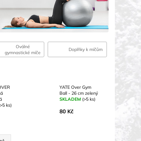
Oválné
Doplňky k míčům
gymnastické míče
OVER
YATE Over Gym
ká
Ball - 26 cm zelený
á
SKLADEM
(>5 ks)
(>5 ks)
80 Kč
ně