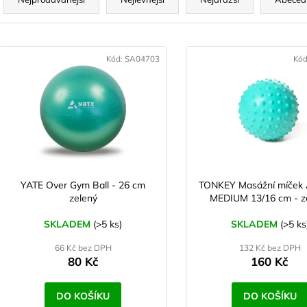
a
z
e
V
n
ý
Kód:
SA04703
Kó
p
p
r
s
o
p
d
r
u
o
k
d
YATE Over Gym Ball - 26 cm
TONKEY Masážní míček
t
zelený
MEDIUM 13/16 cm - z
u
ů
k
SKLADEM
(>5 ks)
SKLADEM
(>5 ks
t
66 Kč bez DPH
132 Kč bez DPH
ů
80 Kč
160 Kč
DO KOŠÍKU
DO KOŠÍKU