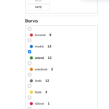
MVS
YATE
Barva
9
červená
13
modrá
12
zelená
2
oranžová
12
šedá
3
žlutá
1
růžová