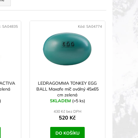
d:
SA04835
Kód:
SA04774
 ACTIVA
LEDRAGOMMA TONKEY EGG
elená
BALL Maxafe míč oválný 45x65
cm zelená
)
SKLADEM
(>5 ks)
430 Kč bez DPH
520 Kč
DO KOŠÍKU