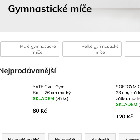
Malé gymnastické
Velké gymnastické
míče
míče
Nejprodávanější
YATE Over Gym
SOFTGYM 
Ball - 26 cm modrý
23 cm, krát
SKLADEM
(>5 ks)
zátka, modr
SKLADEM
80 Kč
120 Kč
Ř
Nejprodávanější
Nejlevnější
Nejdražší
Abeced