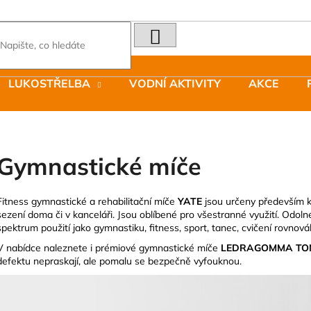
HLEDAT
Co potřebujete najít?
LUKOSTŘELBA
VODNÍ AKTIVITY
AKCE
Doporučujeme
Gymnastické míče
Fitness gymnastické a rehabilitační míče
YATE
jsou určeny především k
sezení doma či v kanceláři. Jsou oblíbené pro všestranné využití. Odol
LAKEN LÁHEV HLINÍK FUTURA 1500
JOMA SIERRA 2
spektrum použití jako gymnastiku, fitness, sport, tanec, cvičení rovnováh
ML MODRÁ
BOTY PÁNSKÉ 
379 Kč
1 603 Kč
V nabídce naleznete i prémiové gymnastické míče
LEDRAGOMMA TO
Původně:
2 290
defektu nepraskají, ale pomalu se bezpečně vyfouknou.