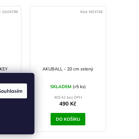
d:
SA04786
Kód:
M03746
KEY
AKUBALL - 20 cm zelený
d 42 cm
)
SKLADEM
(>5 ks)
Souhlasím
405 Kč bez DPH
490 Kč
DO KOŠÍKU