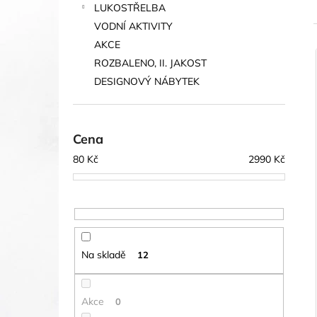
LUKOSTŘELBA
VODNÍ AKTIVITY
AKCE
ROZBALENO, II. JAKOST
í
DESIGNOVÝ NÁBYTEK
i
Cena
80
Kč
2990
Kč
Na skladě
12
Akce
0