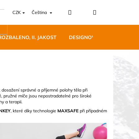
Přihlášení
Nákupní
CZK
Čeština
košík
ROZBALENO, II. JAKOST
DESIGNOVÝ NÁBYTEK
 dosažení správné a příjemné polohy těla při
né, pružné míče jsou nepostradatelné pro široké
5 BĚŽECKÉ TRAILOVÉ
y a terapii.
BLUE
NKEY
, které díky technologie
MAXSAFE
při případném
 Kč