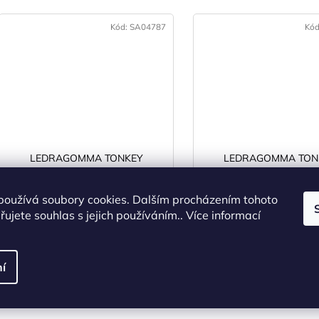
Kód:
SA04787
Kó
LEDRAGOMMA TONKEY
LEDRAGOMMA TON
Gymnastik Ball BioBased 53 cm
Gymnastik Ball BioBase
limetková
limetková
SKLADEM
(>5 ks)
SKLADEM
(>5 ks
používá soubory cookies. Dalším procházením tohoto
ujete souhlas s jejich používáním.. Více informací
405 Kč bez DPH
339 Kč bez DPH
490 Kč
410 Kč
í
DO KOŠÍKU
DO KOŠÍKU