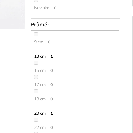
Novinka
0
Průměr
9 cm
0
13 cm
1
15 cm
0
17 cm
0
18 cm
0
20 cm
1
22 cm
0