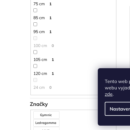
75 cm
1
85 cm
1
95 cm
1
100 cm
0
105 cm
1
120 cm
1
Tento web 
24 cm
webu vyjadř
0
zde
.
Značky
Nastaven
Gymnic
Ledragomma