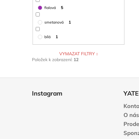
5
fialová
1
smetanová
1
bílá
VYMAZAT FILTRY
Položek k zobrazení:
12
Z
á
Instagram
YATE
p
a
Konta
t
O nás
í
Prode
Sponz