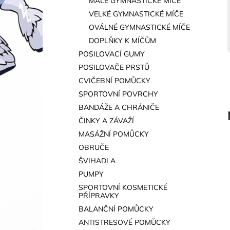
MALÉ GYMNASTICKÉ MÍČE
a
VELKÉ GYMNASTICKÉ MÍČE
n
OVÁLNÉ GYMNASTICKÉ MÍČE
e
DOPLŇKY K MÍČŮM
l
POSILOVACÍ GUMY
POSILOVAČE PRSTŮ
CVIČEBNÍ POMŮCKY
SPORTOVNÍ POVRCHY
BANDÁŽE A CHRÁNIČE
ČINKY A ZÁVAŽÍ
MASÁŽNÍ POMŮCKY
OBRUČE
ŠVIHADLA
PUMPY
SPORTOVNÍ KOSMETICKÉ
PŘÍPRAVKY
BALANČNÍ POMŮCKY
ANTISTRESOVÉ POMŮCKY