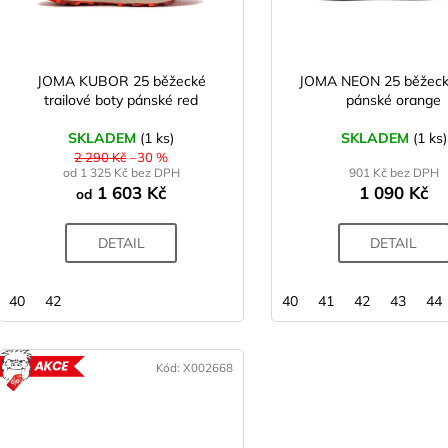
p
d
r
u
o
k
d
JOMA KUBOR 25 běžecké
JOMA NEON 25 běžeck
t
trailové boty pánské red
pánské orange
u
ů
k
SKLADEM
(1 ks)
SKLADEM
(1 ks)
t
2 290 Kč
–30 %
od 1 325 Kč bez DPH
901 Kč bez DPH
ů
1 603 Kč
1 090 Kč
od
DETAIL
DETAIL
40
42
40
41
42
43
44
Kód:
X002668
AKCE