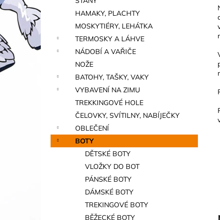
STANY
a
HAMAKY, PLACHTY
n
MOSKYTIÉRY, LEHÁTKA
e
TERMOSKY A LÁHVE
l
NÁDOBÍ A VAŘIČE
NOŽE
BATOHY, TAŠKY, VAKY
VYBAVENÍ NA ZIMU
TREKKINGOVÉ HOLE
ČELOVKY, SVÍTILNY, NABÍJEČKY
OBLEČENÍ
BOTY
DĚTSKÉ BOTY
VLOŽKY DO BOT
PÁNSKÉ BOTY
DÁMSKÉ BOTY
TREKINGOVÉ BOTY
BĚŽECKÉ BOTY