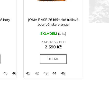
é boty
JOMA RASE 26 běžecké trailové
boty pánské orange
SKLADEM
(1 ks)
2 141 Kč bez DPH
2 590 Kč
DETAIL
45
46
41
42
43
44
45