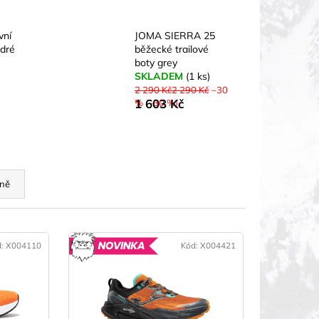
vní
JOMA SIERRA 25
dré
běžecké trailové
boty grey
SKLADEM
(1 ks)
2 290 Kč2 290 Kč
–30
1 603 Kč
% (–30 %)
ně
d:
X004110
Kód:
X004421
NOVINKA