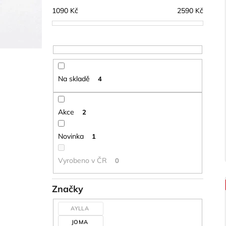
1090
Kč
2590
Kč
Na skladě
4
Akce
2
Novinka
1
Vyrobeno v ČR
0
Značky
AYLLA
JOMA