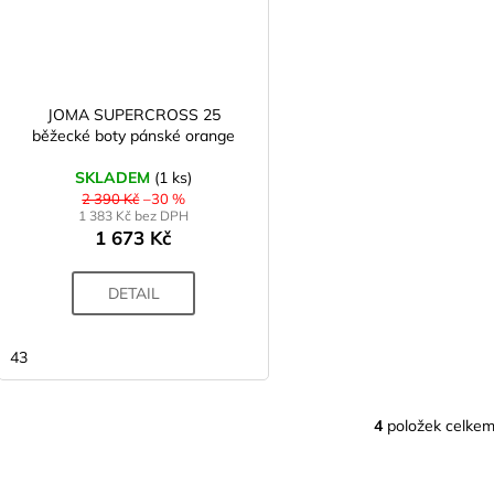
JOMA SUPERCROSS 25
běžecké boty pánské orange
SKLADEM
(1 ks)
2 390 Kč
–30 %
1 383 Kč bez DPH
1 673 Kč
DETAIL
43
4
položek celke
O
v
l