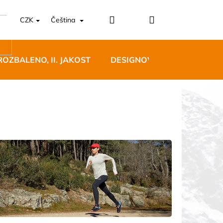
Přihlášení
Nákupní
CZK
Čeština
košík
ROZBALENO, II. JAKOST
DESIGNOVÝ NÁBYTEK
5 BĚŽECKÉ TRAILOVÉ
BLUE
 Kč