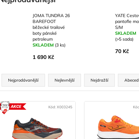
JOMA TUNDRA 26
YATE Cesto
BAREFOOT
pantofle mo
běžecké trailové
S/M
boty pánské
SKLADEM
petroleum
(>5 sada)
SKLADEM
(3 ks)
70 Kč
1 690 Kč
Ř
a
Nejprodávanější
Nejlevnější
Nejdražší
Abeced
z
e
V
n
ý
Kód:
X003245
Kó
AKCE
p
p
r
s
o