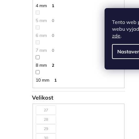
4 mm
1
5 mm
0
Tento web 
webu vyjadř
6 mm
zde
.
0
7 mm
0
Nastaven
8 mm
2
10 mm
1
Velikost
27
28
29
30