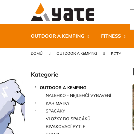
K
Přejít
na
o
obsah
Zpět
Zpět
š
do
do
í
k
obchodu
obchodu
OUTDOOR A KEMPING
FITNESS
DOMŮ
OUTDOOR A KEMPING
BOTY
P
o
Kategorie
Přeskočit
s
kategorie
t
OUTDOOR A KEMPING
r
CARNOSPORT GEL 100 ML
NALEHKO - NEJLEHČÍ VYBAVENÍ
a
899 Kč
KARIMATKY
n
SPACÁKY
n
VLOŽKY DO SPACÁKŮ
í
BIVAKOVACÍ PYTLE
p