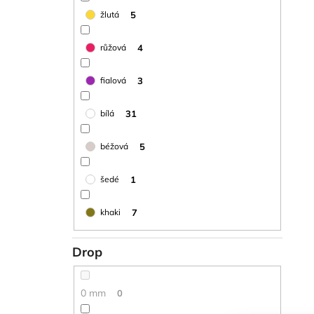
5
žlutá
4
růžová
3
fialová
31
bílá
5
béžová
1
šedé
7
khaki
Drop
0 mm
0