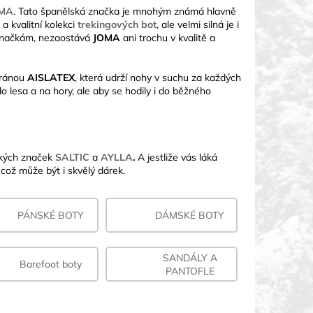
MA
. Tato španělská značka je mnohým známá hlavně
 kvalitní kolekci
trekingových bot
, ale velmi silná je i
značkám, nezaostává
JOMA
ani trochu v kvalitě a
bránou
AISLATEX
, která udrží nohy v suchu za každých
o lesa a na hory, ale aby se hodily i do běžného
ských značek
SALTIC
a
AYLLA
.
A jestliže vás láká
, což může být i skvělý dárek.
PÁNSKÉ BOTY
DÁMSKÉ BOTY
SANDÁLY A
Barefoot boty
PANTOFLE