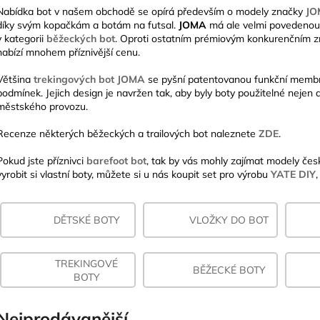
Nabídka bot v našem obchodě se opírá především o modely značky
JO
díky svým kopačkám a botám na futsal.
JOMA
má ale velmi povedenou a
v kategorii
běžeckých bot
. Oproti ostatním prémiovým konkurenčním 
nabízí mnohem příznivější cenu.
Většina
trekingových bot JOMA
se pyšní patentovanou funkční mem
podmínek. Jejich design je navržen tak, aby byly boty použitelné nejen d
městského provozu.
Recenze některých běžeckých a trailových bot naleznete
ZDE
.
Pokud jste příznivci
barefoot bot
, tak by vás mohly zajímat modely če
vyrobit si vlastní boty, můžete si u nás koupit set pro výrobu
YATE DIY
DĚTSKÉ BOTY
VLOŽKY DO BOT
TREKINGOVÉ
BĚŽECKÉ BOTY
BOTY
Nejprodávanější