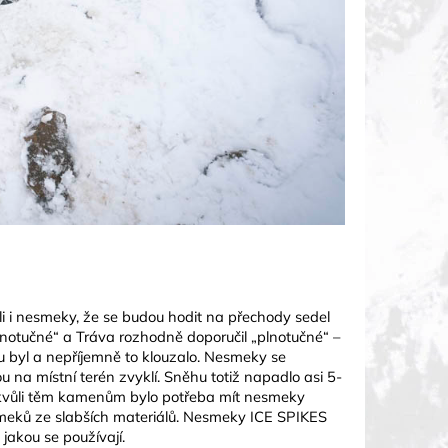
 i nesmeky, že se budou hodit na přechody sedel
plnotučné“ a Tráva rozhodně doporučil „plnotučné“ –
u byl a nepříjemně to klouzalo. Nesmeky se
sou na místní terén zvyklí. Sněhu totiž napadlo asi 5-
 kvůli těm kamenům bylo potřeba mít nesmeky
nesmeků ze slabších materiálů. Nesmeky ICE SPIKES
 jakou se používají.