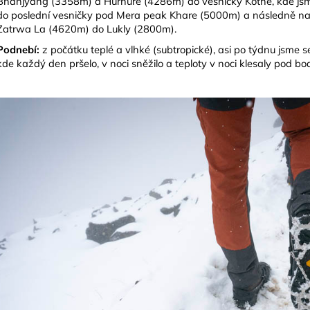
Bhanjyang (3358m) a Hurhure (4286m) do vesničky Kothe, kde j
do poslední vesničky pod Mera peak Khare
(5000m) a následně na 
Zatrwa La (4620m)
do Lukly (2800m).
Podnebí:
z počátku teplé a vlhké (subtropické), asi po týdnu jsme s
kde každý den pršelo, v noci sněžilo a teploty v noci klesaly
pod bo