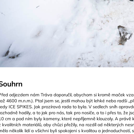
Souhrn
Před odjezdem nám Tráva doporučil, abychom si kromě maček vzali
(až 4600 m.n.m.). Ptal jsem se, jestli mohou být lehké nebo radši „
tedy ICE SPIKES. Jak prozíravá rada to byla. V sedlech sníh opravd
rozhodně hodily, a to jak pro nás, tak pro nosiče, a to i přes to, že j
10 cm a pod ním byly kameny, které nepříjemně klouzaly. A právě
z kvalitních materiálů, aby chůzi přežily, na rozdíl od některých 
mělo několik lidí a všichni byli spokojeni s kvalitou a jednoduchostí, s