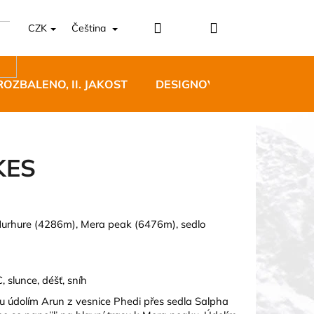
Přihlášení
Nákupní
CZK
Čeština
košík
ROZBALENO, II. JAKOST
DESIGNOVÝ NÁBYTEK
KES
5 BĚŽECKÉ TRAILOVÉ
 Hurhure (4286m), Mera
peak (6476m), sedlo
BLUE
 Kč
 slunce, déšť, sníh
u údolím Arun z vesnice
Phedi přes sedla Salpha