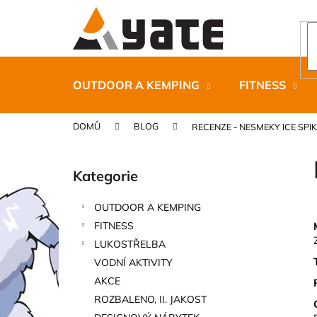
K
Přejít
na
o
obsah
Zpět
Zpět
š
do
do
í
k
obchodu
obchodu
OUTDOOR A KEMPING
FITNESS
DOMŮ
BLOG
RECENZE - NESMEKY ICE SPI
P
o
Kategorie
Přeskočit
s
kategorie
t
OUTDOOR A KEMPING
r
CARNOSPORT GEL 100 ML
FITNESS
a
899 Kč
LUKOSTŘELBA
n
VODNÍ AKTIVITY
n
AKCE
í
ROZBALENO, II. JAKOST
p