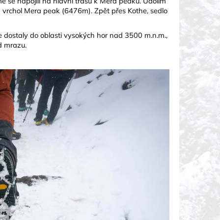
sme
se napojili na hlavní trasu k Mera peaku. Údolím
vrchol Mera peak (6476m). Zpět přes Kothe, sedlo
e dostaly do oblasti
vysokých hor nad 3500 m.n.m.,
d mrazu.