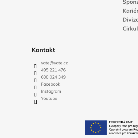
Sponz
Karié
Diviz
Cirku
Kontakt
yate
@
yate.cz
495 221 476
608 024 349
Facebook
Instagram
Youtube