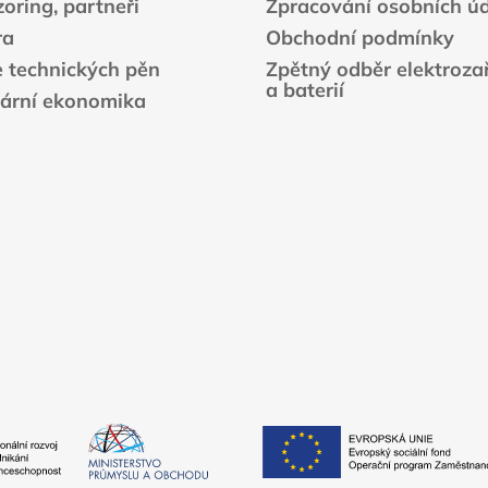
oring, partneři
Zpracování osobních ú
ra
Obchodní podmínky
e technických pěn
Zpětný odběr elektrozař
a baterií
lární ekonomika