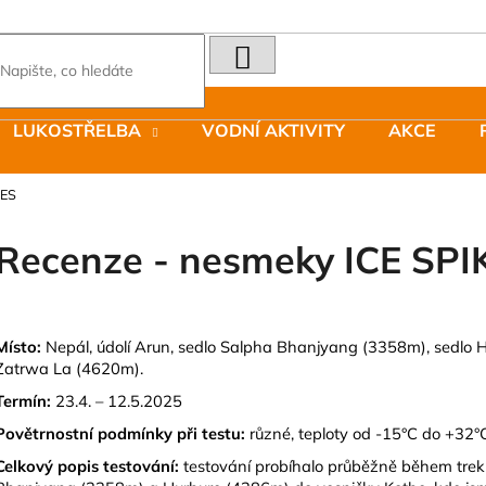
HLEDAT
Co potřebujete najít?
LUKOSTŘELBA
VODNÍ AKTIVITY
AKCE
Doporučujeme
KES
Recenze - nesmeky ICE SPI
LAKEN LÁHEV HLINÍK FUTURA 1500
JOMA SIERRA 2
Místo:
Nepál, údolí Arun, sedlo Salpha Bhanjyang (3358m), sedlo
ML MODRÁ
BOTY PÁNSKÉ 
Zatrwa La (4620m).
379 Kč
1 603 Kč
Termín:
23.4. – 12.5.2025
Původně:
2 290
Povětrnostní podmínky při testu:
různé, teploty od -15°C do +32°C,
Celkový popis testování:
testování probíhalo průběžně během trek