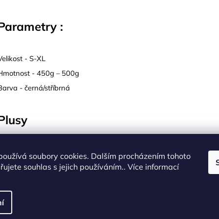
Parametry :
Velikost - S-XL
Hmotnost - 450g – 500g
Barva - černá/stříbrná
Plusy
+ Kvalitní materiál, který zvládne i ostré kameny
+ Rychlé nasazení
používá soubory cookies. Dalším procházením tohoto
ujete souhlas s jejich používáním.. Více informací
+ Testováno v terénu Himalájí
Minusy
í
- Vyšší váha a cena (výměnou za jistotu a kvalitu)