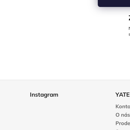
Z
á
Instagram
YATE
p
a
Konta
t
O nás
í
Prode