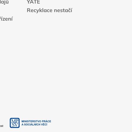
dajů
YATE
Recyklace nestačí
ízení