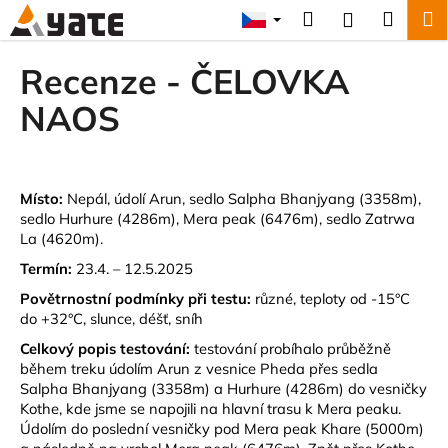
K
Přejít
Hledat
Náku
M
Přihlášení
na
o
obsah
Zpět
Zpět
košík
š
Recenze - ČELOVKA
í
C
NAOS
k
o
p
o
Místo:
Nepál, údolí Arun, sedlo Salpha Bhanjyang (3358m),
t
sedlo Hurhure (4286m), Mera peak
(6476m), sedlo Zatrwa
ř
La (4620m).
e
Termín:
23.4. – 12.5.2025
b
Povětrnostní podmínky při testu:
různé, teploty od -15°C
u
do +32°C, slunce, déšť, sníh
j
Celkový popis testování:
testování probíhalo průběžně
e
během treku údolím Arun z vesnice Pheda přes sedla
Salpha Bhanjyang (3358m) a Hurhure (4286m) do vesničky
t
Kothe, kde jsme se napojili na hlavní trasu k Mera peaku.
e
Údolím do poslední vesničky pod Mera peak Khare (5000m)
n