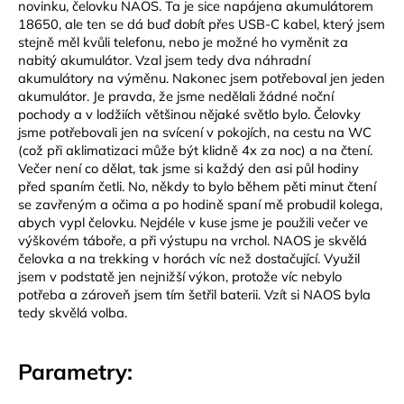
novinku, čelovku NAOS. Ta je sice napájena akumulátorem
18650, ale ten se dá buď dobít přes USB-C kabel, který jsem
stejně měl kvůli telefonu, nebo je možné ho vyměnit za
nabitý akumulátor. Vzal jsem tedy dva náhradní
akumulátory na výměnu. Nakonec jsem potřeboval jen jeden
akumulátor. Je pravda, že jsme nedělali žádné noční
pochody a v lodžiích většinou nějaké světlo bylo. Čelovky
jsme potřebovali jen na svícení v pokojích, na cestu na WC
(což při aklimatizaci může být klidně 4x za noc) a na čtení.
Večer není co dělat, tak jsme si každý den asi půl hodiny
před spaním četli. No, někdy to bylo během pěti minut čtení
se zavřeným a očima a po hodině spaní mě probudil kolega,
abych vypl čelovku. Nejdéle v kuse jsme je použili večer ve
výškovém táboře, a při výstupu na vrchol. NAOS je skvělá
čelovka a na trekking v horách víc než dostačující. Využil
jsem v podstatě jen nejnižší výkon, protože víc nebylo
potřeba a zároveň jsem tím šetřil baterii. Vzít si NAOS byla
tedy skvělá volba.
Parametry: