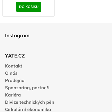
DO KOŠÍKU
Z
á
Instagram
p
a
t
YATE.CZ
í
Kontakt
O nás
Prodejna
Sponzoring, partneři
Kariéra
Divize technických pěn
Cirkulární ekonomika