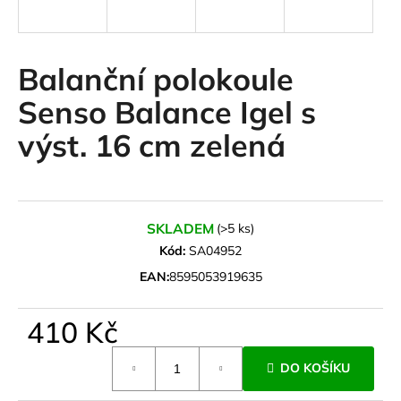
a
j
í
Balanční polokoule
t
Senso Balance Igel s
?
výst. 16 cm zelená
HLEDAT
SKLADEM
(>5 ks)
Kód:
SA04952
EAN:
8595053919635
D
o
410 Kč
p
o
Měrná
r
DO KOŠÍKU
cena:
u