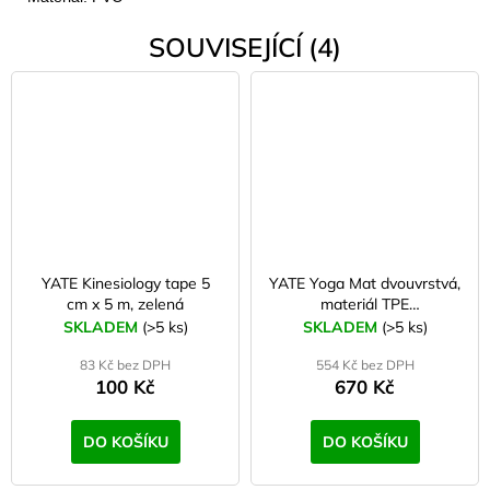
SOUVISEJÍCÍ (4)
YATE Kinesiology tape 5
YATE Yoga Mat dvouvrstvá,
cm x 5 m, zelená
materiál TPE
sv.zelená/tm.zelená
SKLADEM
(>5 ks)
SKLADEM
(>5 ks)
83 Kč bez DPH
554 Kč bez DPH
100 Kč
670 Kč
DO KOŠÍKU
DO KOŠÍKU