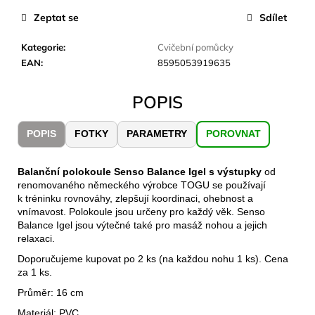
č
u
Zeptat se
Sdílet
j
e
Kategorie
:
Cvičební pomůcky
m
EAN
:
8595053919635
e
POPIS
CARNOSPORT
GEL
POPIS
FOTKY
PARAMETRY
POROVNAT
100
ML
Balanční polokoule Senso Balance Igel s výstupky
od
899
renomovaného německého výrobce TOGU se používají
Kč
k tréninku rovnováhy, zlepšují koordinaci, ohebnost a
vnímavost. Polokoule jsou určeny pro každý věk. Senso
Balance Igel jsou výtečné také pro masáž nohou a jejich
relaxaci.
Doporučujeme kupovat po 2 ks (na každou nohu 1 ks). Cena
za 1 ks.
Průměr: 16 cm
Materiál: PVC