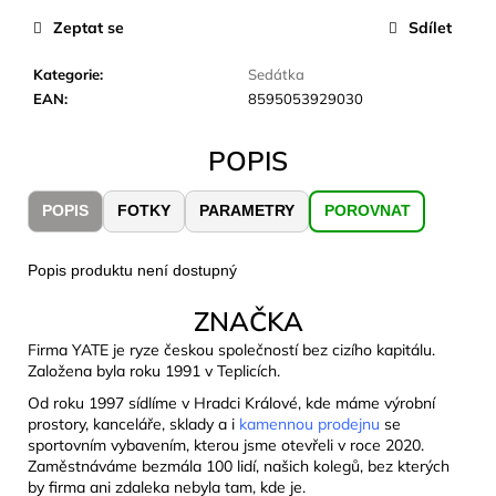
č
u
Zeptat se
Sdílet
j
e
Kategorie
:
Sedátka
m
EAN
:
8595053929030
e
POPIS
JOMA
SIERRA
POPIS
FOTKY
PARAMETRY
POROVNAT
25
BĚŽECKÉ
TRAILOVÉ
Popis produktu není dostupný
BOTY
PÁNSKÉ
ZNAČKA
BLUE
Firma YATE je ryze českou společností bez cizího kapitálu.
1
603
Založena byla roku 1991 v Teplicích.
Kč
Od roku 1997 sídlíme v Hradci Králové, kde máme výrobní
Původně:
prostory, kanceláře, sklady a i
kamennou prodejnu
se
2
sportovním vybavením, kterou jsme otevřeli v roce 2020.
290
Kč
Zaměstnáváme bezmála 100 lidí, našich kolegů, bez kterých
by firma ani zdaleka nebyla tam, kde je.