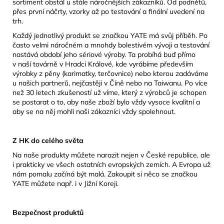
sortiment obstál u stále náročnějších zákazníků. Od podnětů,
přes první náčrty, vzorky až po testování a finální uvedení na
trh.
Každý jednotlivý produkt se značkou YATE má svůj příběh. Po
často velmi náročném a mnohdy bolestivém vývoji a testování
nastává období jeho sériové výroby. Ta probíhá buď přímo
v naší továrně v Hradci Králové, kde vyrábíme především
výrobky z pěny (karimatky, terčovnice) nebo kterou zadáváme
u našich partnerů, nejčastěji v Číně nebo na Taiwanu. Po více
než 30 letech zkušeností už víme, který z výrobců je schopen
se postarat o to, aby naše zboží bylo vždy vysoce kvalitní a
aby se na něj mohli naši zákazníci vždy spolehnout.
Z HK do celého světa
Na naše produkty můžete narazit nejen v České republice, ale
i prakticky ve všech ostatních evropských zemích. A Evropa už
nám pomalu začíná být malá. Zakoupit si něco se značkou
YATE můžete např. i v Jižní Koreji.
Bezpečnost produktů