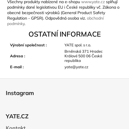
Všechny produkty nabízené na e-shopu
www.yate.cz
splňují
podmínky dané legislativou EU i České republiky vč. Zákona o
obecné bezpečnosti výrobků (General Product Safety
Regulation - GPSR). Odpovědná osoba viz.
obchodní
podmínky
.
OSTATNÍ INFORMACE
Výrobní společnost
:
YATE spol. s r.o.
Brněnská 371 Hradec
Adresa
:
Králové 500 06 Česká
republika
E-mail
:
yate@yate.cz
Z
á
Instagram
p
a
t
YATE.CZ
í
Kontakt