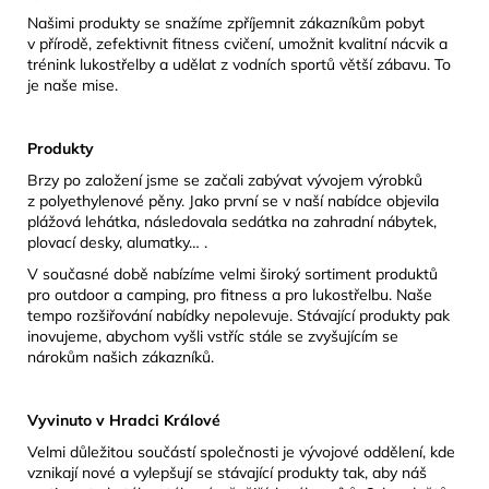
Našimi produkty se snažíme zpříjemnit zákazníkům pobyt
v přírodě, zefektivnit fitness cvičení, umožnit kvalitní nácvik a
trénink lukostřelby a udělat z vodních sportů větší zábavu. To
je naše mise.
Produkty
Brzy po založení jsme se začali zabývat vývojem výrobků
z polyethylenové pěny. Jako první se v naší nabídce objevila
plážová lehátka, následovala sedátka na zahradní nábytek,
plovací desky, alumatky… .
V současné době nabízíme velmi široký sortiment produktů
pro outdoor a camping, pro fitness a pro lukostřelbu. Naše
tempo rozšiřování nabídky nepolevuje. Stávající produkty pak
inovujeme, abychom vyšli vstříc stále se zvyšujícím se
nárokům našich zákazníků.
Vyvinuto v Hradci Králové
Velmi důležitou součástí společnosti je vývojové oddělení, kde
vznikají nové a vylepšují se stávající produkty tak, aby náš