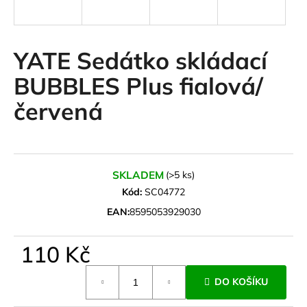
a
j
í
YATE Sedátko skládací
t
BUBBLES Plus fialová/
?
červená
HLEDAT
SKLADEM
(>5 ks)
Kód:
SC04772
EAN:
8595053929030
D
o
110 Kč
p
o
Měrná
r
DO KOŠÍKU
cena:
u