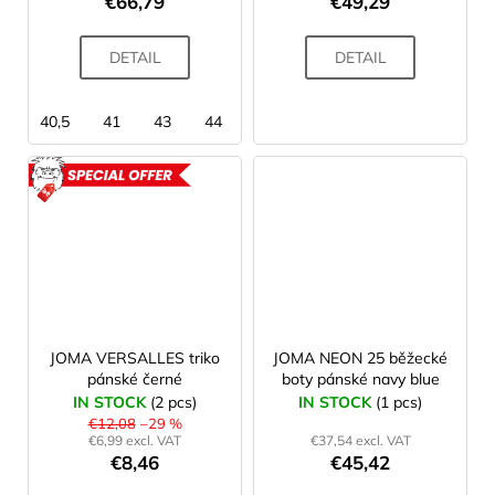
€66,79
€49,29
DETAIL
DETAIL
40,5
41
43
44
ACTION
JOMA VERSALLES triko
JOMA NEON 25 běžecké
pánské černé
boty pánské navy blue
IN STOCK
(2 pcs)
IN STOCK
(1 pcs)
€12,08
–29 %
€6,99 excl. VAT
€37,54 excl. VAT
€8,46
€45,42