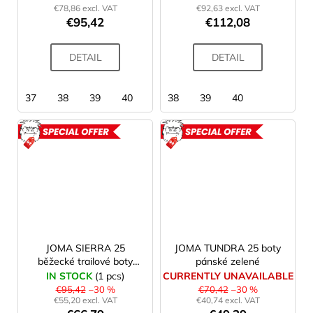
c
€78,86 excl. VAT
€92,63 excl. VAT
o
€95,42
€112,08
m
m
DETAIL
DETAIL
e
n
d
37
38
39
40
38
39
40
LAKEN
ACTION
ACTION
FUTURA
ALUMINIUM
BOTTLE
1500
ML
BLUE
€15,79
JOMA SIERRA 25
JOMA TUNDRA 25 boty
běžecké trailové boty
pánské zelené
pánské blue
IN STOCK
(1 pcs)
CURRENTLY UNAVAILABLE
€95,42
–30 %
€70,42
–30 %
€55,20 excl. VAT
€40,74 excl. VAT