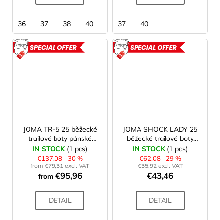
36
37
38
40
37
40
ACTION
ACTION
JOMA TR-5 25 běžecké
JOMA SHOCK LADY 25
trailové boty pánské
běžecké trailové boty
petroleum
dámské green
IN STOCK
(1 pcs)
IN STOCK
(1 pcs)
€137,08
–30 %
€62,08
–29 %
from €79,31 excl. VAT
€35,92 excl. VAT
€95,96
€43,46
from
DETAIL
DETAIL