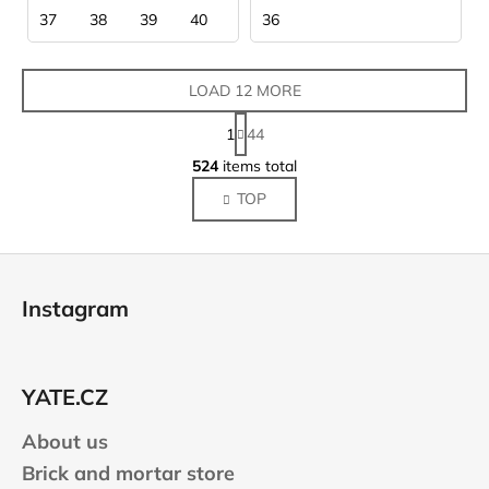
37
38
39
40
40,5
36
41
43,5
44
LOAD 12 MORE
P
1
44
a
L
g
524
items total
i
i
TOP
s
n
a
t
t
i
F
i
n
o
o
g
Instagram
n
o
c
o
t
n
e
t
YATE.CZ
r
r
About us
o
l
Brick and mortar store