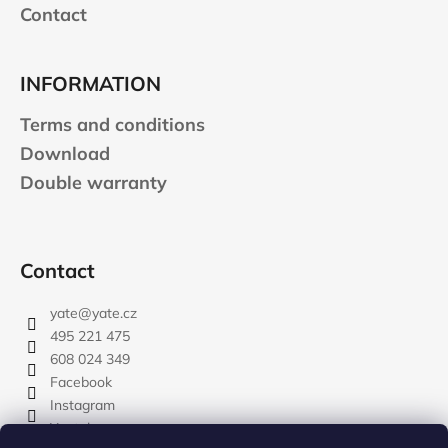
s
Contact
INFORMATION
Terms and conditions
Download
Double warranty
Contact
yate
@
yate.cz
495 221 475
608 024 349
Facebook
Instagram
Youtube