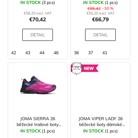
trailové boty pánské
pánské grey
IN STOCK
(3 pcs)
IN STOCK
(1 pcs)
n
d
i
petroleum
€95,42
–30 %
g
€58,20 excl. VAT
€55,20 excl. VAT
u
n
€70,42
€66,79
c
g
t
f
DETAIL
DETAIL
s
o
r
42
43
44
46
36
37
41
?
NEW
SEARCH
W
JOMA SIERRA 26
JOMA VIPER LADY 26
e
běžecké trailové boty
běžecké boty dámské
r
dámské fuchsia
white
IN STOCK
(1 pcs)
IN STOCK
(1 pcs)
e