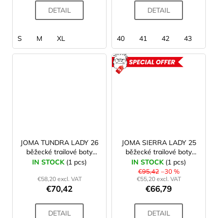
DETAIL
DETAIL
S
M
XL
40
41
42
43
44
ACTION
JOMA TUNDRA LADY 26
JOMA SIERRA LADY 25
běžecké trailové boty
běžecké trailové boty
dámské turquoise
dámské green
IN STOCK
(1 pcs)
IN STOCK
(1 pcs)
€95,42
–30 %
€58,20 excl. VAT
€55,20 excl. VAT
€70,42
€66,79
DETAIL
DETAIL