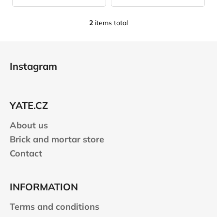
2
items total
L
i
F
s
o
t
Instagram
i
o
n
t
g
e
c
YATE.CZ
r
o
n
About us
t
Brick and mortar store
r
Contact
o
l
s
INFORMATION
Terms and conditions