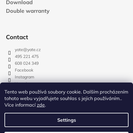
Download
Double warranty
Contact
yate
@
yate.cz
495 221 475
608 024 349
Facebook
Instagram
Youtube
Tento web používá soubory cookie. Dalším procházením
tohoto webu vyjadřujete souhlas s jejich používáním..
Více informací
zde
.
rozdelovnik
Settings
Created by Shoptet