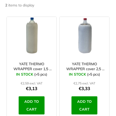
c
YATE
2
items to display
o
m
L
m
i
e
s
n
d
t
o
f
JOMA
SIERRA
p
25
r
YATE THERMO
YATE THERMO
BĚŽECKÉ
WRAPPER cover 1,5 l
WRAPPER cover 2,5 l
TRAILOVÉ
o
PET bottle
PET bottle
BOTY
IN STOCK
(>5 pcs)
IN STOCK
(>5 pcs)
d
PÁNSKÉ
BLUE
€2,59 excl. VAT
€2,75 excl. VAT
u
€3,13
€3,33
€66,79
c
Was:
t
€95,42
ADD TO
ADD TO
s
CART
CART