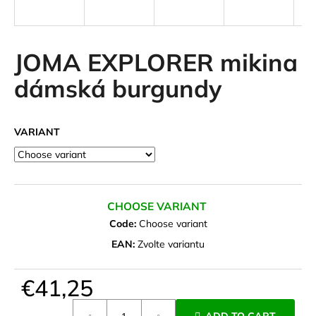
i
n
g
JOMA EXPLORER mikina
f
dámská burgundy
o
r
?
VARIANT
SEARCH
CHOOSE VARIANT
Code:
Choose variant
EAN:
Zvolte variantu
W
e
€41,25
r
Measure
e