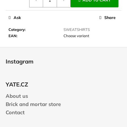
ADD TO CART
price:
c
o
m
Ask
Share
m
e
Category
:
SWEATSHIRTS
n
EAN
:
Choose variant
d
F
o
JOMA
Instagram
SIERRA
o
25
t
BĚŽECKÉ
TRAILOVÉ
e
BOTY
YATE.CZ
r
PÁNSKÉ
BLUE
About us
€66,79
Was:
Brick and mortar store
€95,42
Contact