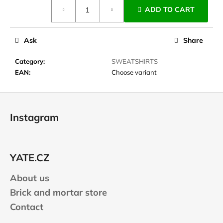
Measure
c
ADD TO CART
price:
o
m
m
Ask
Share
e
n
Category
:
SWEATSHIRTS
d
EAN
:
Choose variant
F
LAKEN
o
FUTURA
Instagram
ALUMINIUM
o
BOTTLE
1500
t
ML
e
BLUE
YATE.CZ
r
€15,79
About us
Brick and mortar store
Contact