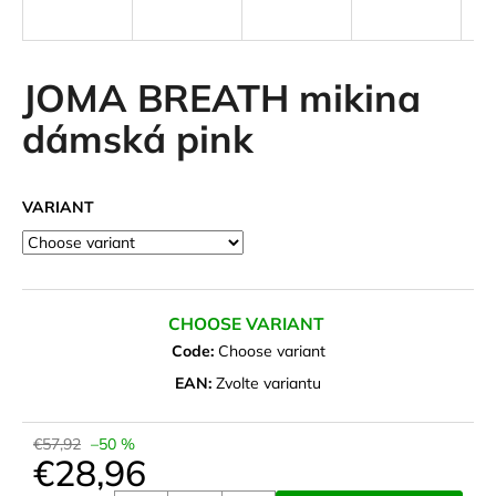
i
n
g
JOMA BREATH mikina
f
dámská pink
o
r
?
VARIANT
SEARCH
CHOOSE VARIANT
Code:
Choose variant
EAN:
Zvolte variantu
W
e
€57,92
–50 %
r
€28,96
e