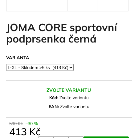
a
j
í
JOMA CORE sportovní
t
podprsenka černá
?
VARIANTA
HLEDAT
ZVOLTE VARIANTU
D
Kód:
Zvolte variantu
o
EAN:
Zvolte variantu
p
o
590 Kč
–30 %
r
413 Kč
u