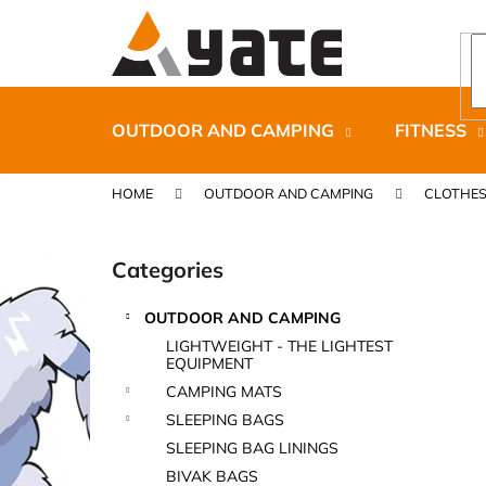
C
Skip
to
a
content
Back
Back
r
shopping
shopping
t
OUTDOOR AND CAMPING
FITNESS
HOME
OUTDOOR AND CAMPING
CLOTHE
S
i
Categories
Skip
d
categories
e
OUTDOOR AND CAMPING
b
CARNOSPORT GEL 100 ML
LIGHTWEIGHT - THE LIGHTEST
a
EQUIPMENT
€37,46
r
CAMPING MATS
SLEEPING BAGS
SLEEPING BAG LININGS
BIVAK BAGS