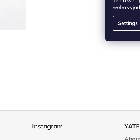
Tento web 
webu vyjadř
Settings
F
o
Instagram
YATE
o
t
About