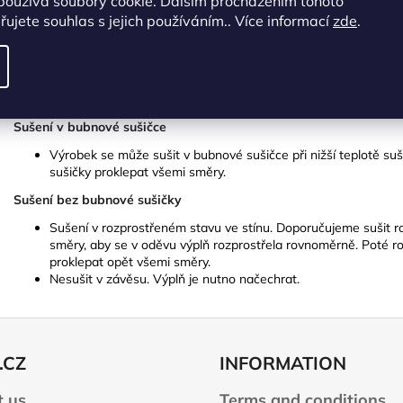
používá soubory cookie. Dalším procházením tohoto
Ošetřování a praní
ujete souhlas s jejich používáním.. Více informací
zde
.
Maximální teplota praní 30°C, mírný postup
Odstředění - 1 200 až 1 400 otáček za sekundu
Výrobek se nesmí bělit
Výrobek se nesmí žehlit
Výrobek se nesmí chemicky čistit
Sušení v bubnové sušičce
Výrobek se může sušit v bubnové sušičce při nižší teplotě s
sušičky proklepat všemi směry.
Sušení bez bubnové sušičky
Sušení v rozprostřeném stavu ve stínu. Doporučujeme sušit r
směry, aby se v oděvu výplň rozprostřela rovnoměrně. Poté r
proklepat opět všemi směry.
Nesušit v závěsu. Výplň je nutno načechrat.
.CZ
INFORMATION
 us
Terms and conditions