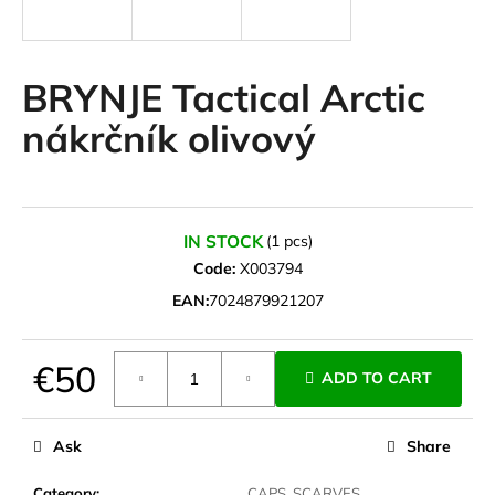
i
n
g
BRYNJE Tactical Arctic
f
nákrčník olivový
o
r
?
IN STOCK
(1 pcs)
Code:
X003794
EAN:
7024879921207
SEARCH
€50
ADD TO CART
Measure
W
price:
e
Ask
Share
r
e
Category
:
CAPS, SCARVES