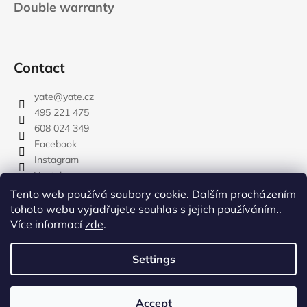
Double warranty
Contact
yate
@
yate.cz
495 221 475
608 024 349
Facebook
Instagram
Youtube
Tento web používá soubory cookie. Dalším procházením
tohoto webu vyjadřujete souhlas s jejich používáním..
Více informací
zde
.
rozdelovnik
Settings
Created by Shoptet
Copyright 2026
YATE.CZ
. All rights reserved.
Edit cookie
Accept
settings