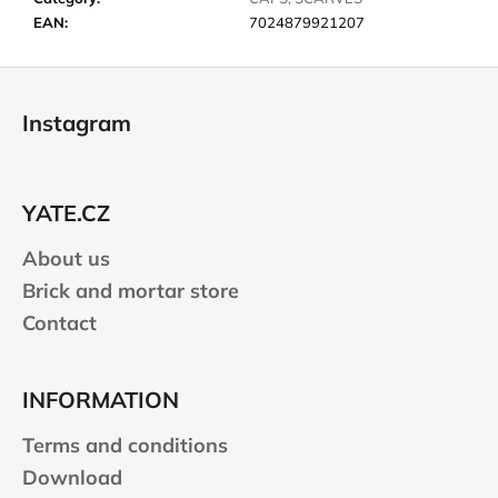
c
EAN
:
7024879921207
o
m
F
m
o
e
Instagram
n
o
d
t
e
YATE.CZ
r
CARNOSPORT
GEL
About us
100
ML
Brick and mortar store
€37,46
Contact
INFORMATION
Terms and conditions
Download