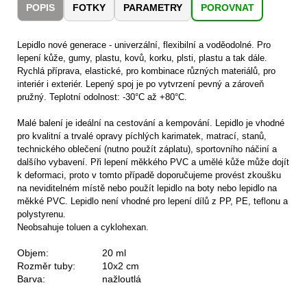
č
POPIS
FOTKY
PARAMETRY
POROVNAT
u
j
e
Lepidlo nové generace - univerzální, flexibilní a voděodolné. Pro
lepení kůže, gumy, plastu, kovů, korku, plsti, plastu a tak dále.
m
Rychlá příprava, elastické, pro kombinace různých materiálů, pro
e
interiér i exteriér.
Lepený spoj je po vytvrzení pevný a zároveň
pružný. Teplotní odolnost: -30°C až +80°C.
CARNOSPORT
Malé balení je ideální na cestování a kempování. Lepidlo je vhodné
GEL
pro kvalitní a trvalé opravy píchlých karimatek, matrací, stanů,
100
technického oblečení (nutno použít záplatu), sportovního náčiní a
ML
dalšího vybavení.
Při lepení měkkého PVC a umělé kůže může dojít
899
k deformaci, proto v tomto případě doporučujeme provést zkoušku
Kč
na neviditelném místě nebo použít lepidlo na boty nebo lepidlo na
měkké PVC. Lepidlo není vhodné pro lepení dílů z PP, PE, teflonu a
polystyrenu.
Neobsahuje toluen a cyklohexan.
Objem:
20 ml
Rozměr tuby:
10x2 cm
Barva:
nažloutlá