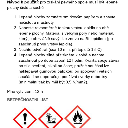
Návod k použití
: pro získání pevného spoje musí být lepené
plochy čisté a suché
Lepené plochy zdrsněte smirkovým papírem a zbavte
nečistot a mastnoty
Naneste rovnoměrně tenkou vrstvu lepidla na obě
lepené plochy.
Materiál s velkými póry nebo materiál,
který je obzvláště savý, lze znovu natřít lepidlem (po
zaschnutí první vrstvy lepidla).
Nechte odvětrat (cca 10 min. při teplotě 18°C)
Lepené plochy silně přitiskněte k sobě a nechte
zaschnout po dobu aspoň 12 hodin.
Kvalita spoje závisí
na síle sevření, nikoli na čase; pružné součásti lze
naklepávat gumovou paličkou; při spojování větších
součástí se doporučuje používat svorky nebo lisy
(minimální tlak by měl být 0,5 N/mm2).
Plné vytvrzení: 12 h
BEZPEČNOSTNÍ LIST