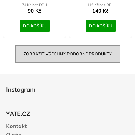
74 Kč bez DPH
116 Kč bez DPH
90 Kč
140 Kč
DO KOŠÍKU
DO KOŠÍKU
ZOBRAZIT VŠECHNY PODOBNÉ PRODUKTY
Z
á
Instagram
p
a
t
YATE.CZ
í
Kontakt
O nás