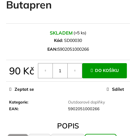
Butapren
a
j
í
t
SKLADEM
(>5 ks)
?
Kód:
SD00030
EAN:
5902051000266
90 Kč
HLEDAT
DO KOŠÍKU
Měrná
cena:
Zeptat se
Sdílet
D
Kategorie
:
Outdoorové doplňky
o
EAN
:
5902051000266
p
o
r
POPIS
u