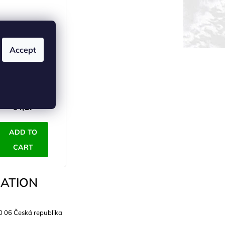
Accept
TE Cooling towel
0 x100 cm - grey
N STOCK
(>5 pcs)
€3,45 excl. VAT
€4,17
ADD TO
CART
ATION
0 06 Česká republika