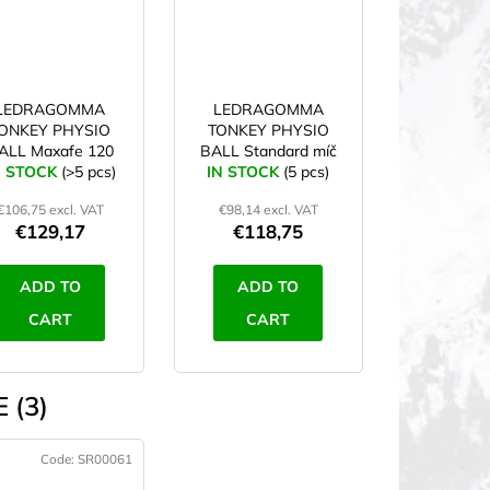
LEDRAGOMMA
LEDRAGOMMA
ONKEY PHYSIO
TONKEY PHYSIO
ALL Maxafe 120
BALL Standard míč
N STOCK
cm grey
(>5 pcs)
120 cm, oranžová
IN STOCK
(5 pcs)
€106,75 excl. VAT
€98,14 excl. VAT
€129,17
€118,75
ADD TO
ADD TO
CART
CART
modrá
smetanová
šedá
 (3)
Code:
SR00061