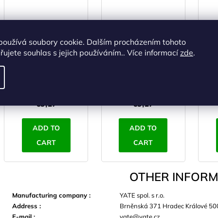
používá soubory cookie. Dalším procházením tohoto
YATE DRY FAST
YATE DRY FAST
YA
ujete souhlas s jejich používáním.. Více informací
zde
.
TOWEL, L, Green,
TOWEL, L, Blue,
3
60x90 cm
60x90 cm
IN STOCK
(>5 pcs)
IN STOCK
(>5 pcs)
I
€7,58 excl. VAT
€7,58 excl. VAT
€9,17
€9,17
ADD TO
ADD TO
CART
CART
OTHER INFORM
Manufacturing company
:
YATE spol. s r.o.
Address
:
Brněnská 371 Hradec Králové 50
E-mail
:
yate@yate.cz