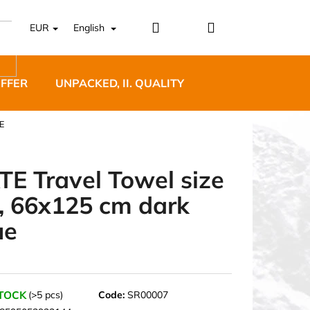
Login
Shopping
EUR
English
cart
OFFER
UNPACKED, II. QUALITY
DESIGNER FURNI
E
TE Travel Towel size
, 66x125 cm dark
5 BĚŽECKÉ TRAILOVÉ
ue
BLUE
STOCK
(>5 pcs)
Code:
SR00007