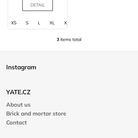
DETAIL
XS
S
L
XL
XXL
3
items total
L
i
F
s
o
t
Instagram
i
o
n
t
g
e
c
YATE.CZ
r
o
n
About us
t
Brick and mortar store
r
Contact
o
l
s