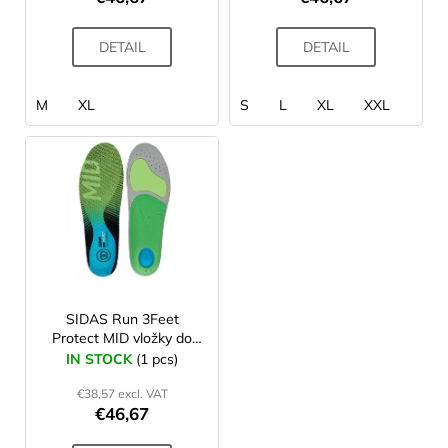
c
t
DETAIL
DETAIL
s
M
XL
S
L
XL
XXL
SIDAS Run 3Feet
Protect MID vložky do
bot
IN STOCK
(1 pcs)
€38,57 excl. VAT
€46,67