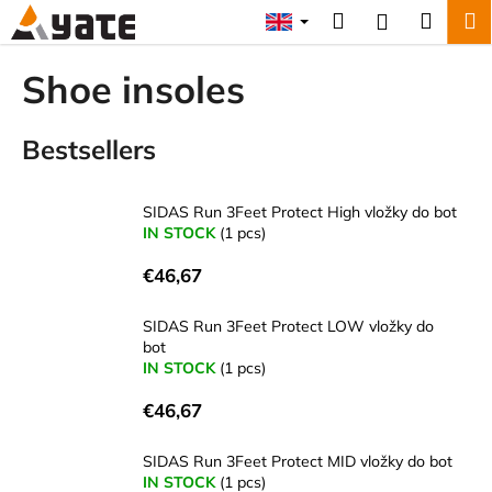
C
Skip
Search
Shopp
M
Login
to
a
content
Back
Back
cart
r
Shoe insoles
t
W
Bestsellers
h
a
t
SIDAS Run 3Feet Protect High vložky do bot
a
IN STOCK
(1 pcs)
r
€46,67
e
y
SIDAS Run 3Feet Protect LOW vložky do
o
bot
IN STOCK
(1 pcs)
u
l
€46,67
o
o
SIDAS Run 3Feet Protect MID vložky do bot
IN STOCK
(1 pcs)
k