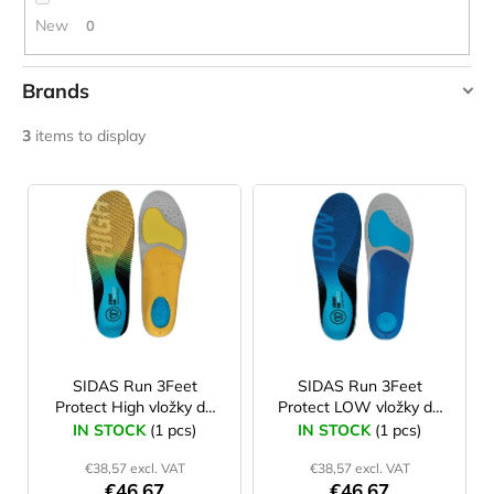
c
New
0
o
m
m
Brands
e
SIDAS
n
3
items to display
d
L
i
LAKEN
FUTURA
s
ALUMINIUM
t
BOTTLE
1500
o
ML
f
BLUE
p
€15,79
r
SIDAS Run 3Feet
SIDAS Run 3Feet
Protect High vložky do
Protect LOW vložky do
o
bot
bot
IN STOCK
(1 pcs)
IN STOCK
(1 pcs)
d
€38,57 excl. VAT
€38,57 excl. VAT
u
€46,67
€46,67