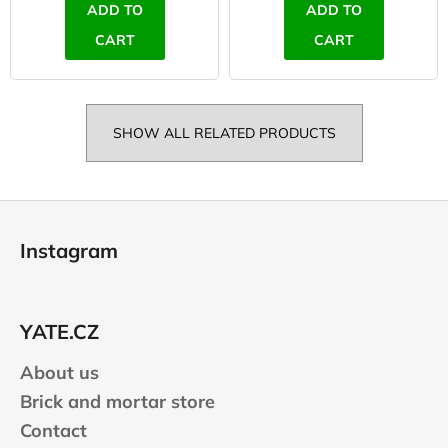
ADD TO
ADD TO
CART
CART
SHOW ALL RELATED PRODUCTS
F
o
Instagram
o
t
e
YATE.CZ
r
About us
Brick and mortar store
Contact