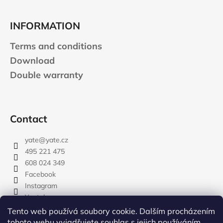
INFORMATION
Terms and conditions
Download
Double warranty
Contact
yate
@
yate.cz
495 221 475
608 024 349
Facebook
Instagram
Youtube
Tento web používá soubory cookie. Dalším procházením
tohoto webu vyjadřujete souhlas s jejich používáním..