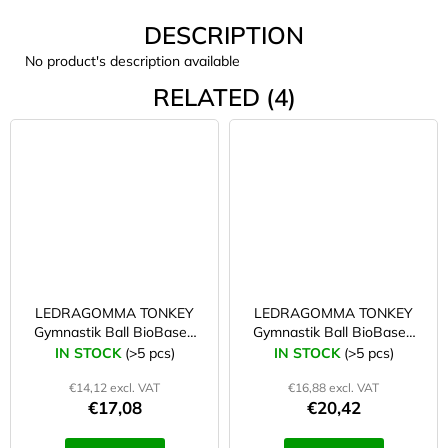
c
DESCRIPTION
o
m
No product's description available
m
RELATED (4)
e
n
d
LAKEN
FUTURA
ALUMINIUM
BOTTLE
1500
ML
BLUE
LEDRAGOMMA TONKEY
LEDRAGOMMA TONKEY
€15,79
Gymnastik Ball BioBased
Gymnastik Ball BioBased
42 cm lime
53 cm lime
IN STOCK
(>5 pcs)
IN STOCK
(>5 pcs)
€14,12 excl. VAT
€16,88 excl. VAT
€17,08
€20,42