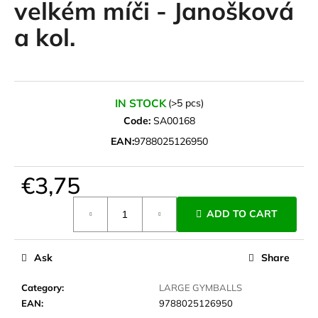
velkém míči - Janošková
i
a kol.
n
g
f
o
IN STOCK
(>5 pcs)
r
Code:
SA00168
?
EAN:
9788025126950
€3,75
SEARCH
Measure
ADD TO CART
price:
Ask
Share
W
e
Category
:
LARGE GYMBALLS
r
EAN
:
9788025126950
e