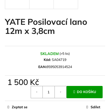
a
j
í
YATE Posilovací lano
t
12m x 3,8cm
?
SKLADEM
(>5 ks)
HLEDAT
Kód:
SA04719
EAN:
8595053914524
D
1 500 Kč
o
Měrná
p
DO KOŠÍKU
cena:
o
r
u
Zeptat se
Sdílet