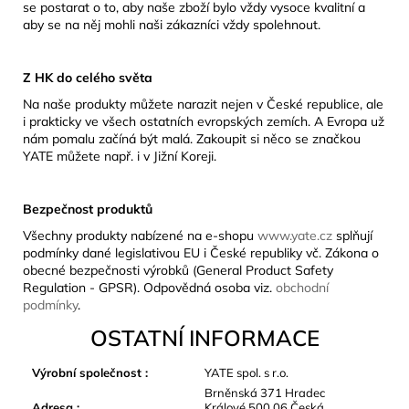
se postarat o to, aby naše zboží bylo vždy vysoce kvalitní a
aby se na něj mohli naši zákazníci vždy spolehnout.
Z HK do celého světa
Na naše produkty můžete narazit nejen v České republice, ale
i prakticky ve všech ostatních evropských zemích. A Evropa už
nám pomalu začíná být malá. Zakoupit si něco se značkou
YATE můžete např. i v Jižní Koreji.
Bezpečnost produktů
Všechny produkty nabízené na e-shopu
www.yate.cz
splňují
podmínky dané legislativou EU i České republiky vč. Zákona o
obecné bezpečnosti výrobků (General Product Safety
Regulation - GPSR). Odpovědná osoba viz.
obchodní
podmínky
.
OSTATNÍ INFORMACE
Výrobní společnost
:
YATE spol. s r.o.
Brněnská 371 Hradec
Adresa
:
Králové 500 06 Česká