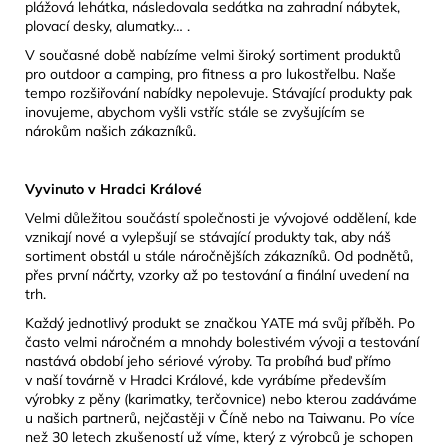
plážová lehátka, následovala sedátka na zahradní nábytek,
plovací desky, alumatky… .
V současné době nabízíme velmi široký sortiment produktů
pro outdoor a camping, pro fitness a pro lukostřelbu. Naše
tempo rozšiřování nabídky nepolevuje. Stávající produkty pak
inovujeme, abychom vyšli vstříc stále se zvyšujícím se
nárokům našich zákazníků.
Vyvinuto v Hradci Králové
Velmi důležitou součástí společnosti je vývojové oddělení, kde
vznikají nové a vylepšují se stávající produkty tak, aby náš
sortiment obstál u stále náročnějších zákazníků. Od podnětů,
přes první náčrty, vzorky až po testování a finální uvedení na
trh.
Každý jednotlivý produkt se značkou YATE má svůj příběh. Po
často velmi náročném a mnohdy bolestivém vývoji a testování
nastává období jeho sériové výroby. Ta probíhá buď přímo
v naší továrně v Hradci Králové, kde vyrábíme především
výrobky z pěny (karimatky, terčovnice) nebo kterou zadáváme
u našich partnerů, nejčastěji v Číně nebo na Taiwanu. Po více
než 30 letech zkušeností už víme, který z výrobců je schopen