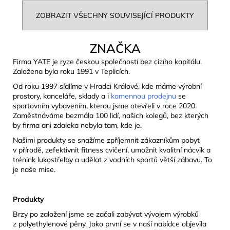
ZOBRAZIT VŠECHNY SOUVISEJÍCÍ PRODUKTY
ZNAČKA
Firma YATE je ryze českou společností bez cizího kapitálu.
Založena byla roku 1991 v Teplicích.
Od roku 1997 sídlíme v Hradci Králové, kde máme výrobní
prostory, kanceláře, sklady a i
kamennou prodejnu
se
sportovním vybavením, kterou jsme otevřeli v roce 2020.
Zaměstnáváme bezmála 100 lidí, našich kolegů, bez kterých
by firma ani zdaleka nebyla tam, kde je.
Našimi produkty se snažíme zpříjemnit zákazníkům pobyt
v přírodě, zefektivnit fitness cvičení, umožnit kvalitní nácvik a
trénink lukostřelby a udělat z vodních sportů větší zábavu. To
je naše mise.
Produkty
Brzy po založení jsme se začali zabývat vývojem výrobků
z polyethylenové pěny. Jako první se v naší nabídce objevila