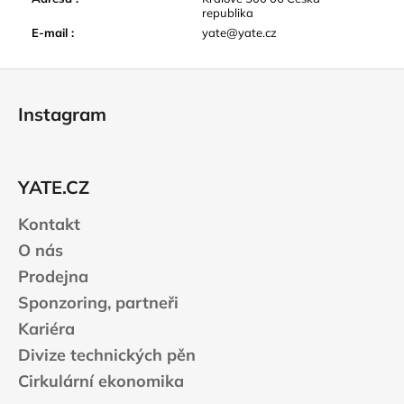
republika
E-mail
:
yate@yate.cz
Z
á
Instagram
p
a
t
YATE.CZ
í
Kontakt
O nás
Prodejna
Sponzoring, partneři
Kariéra
Divize technických pěn
Cirkulární ekonomika