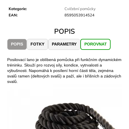
č
u
Kategorie
:
Cvičební pomůcky
j
EAN
:
8595053914524
e
m
POPIS
e
POPIS
FOTKY
PARAMETRY
POROVNAT
LAKEN
LÁHEV
HLINÍK
Posilovací lano je oblíbená pomůcka při funkčním dynamickém
FUTURA
tréninku. Slouží pro rozvoj síly, kondice, vytrvalosti a
1500
výbušnosti. Napomáhá k posílení horní části těla, zejména
ML
svalů ramen (deltových svalů) a paží, ale i břišních a zádových
MODRÁ
svalů.
379
Kč