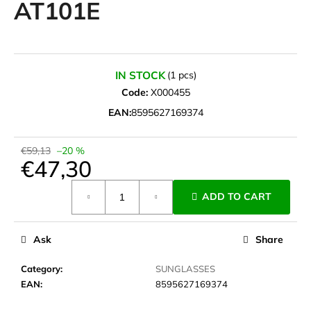
AT101E
i
n
g
f
IN STOCK
(1 pcs)
o
Code:
X000455
r
EAN:
8595627169374
?
€59,13
–20 %
€47,30
Measure
ADD TO CART
SEARCH
price:
Ask
Share
W
Category
:
SUNGLASSES
e
EAN
:
8595627169374
r
e