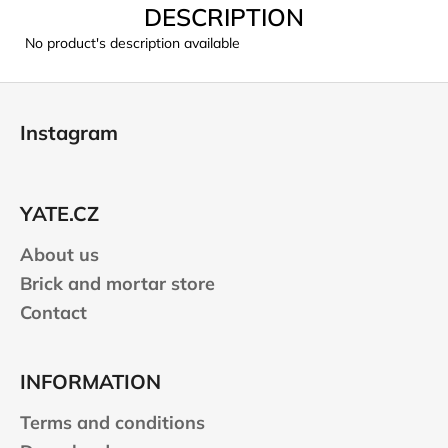
c
DESCRIPTION
o
No product's description available
m
m
F
e
o
n
Instagram
d
o
t
e
LAKEN
YATE.CZ
FUTURA
r
ALUMINIUM
About us
BOTTLE
1500
Brick and mortar store
ML
BLUE
Contact
€15,79
INFORMATION
Terms and conditions