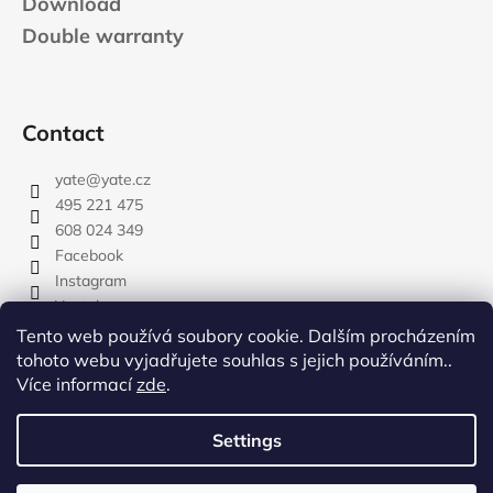
Download
Double warranty
Contact
yate
@
yate.cz
495 221 475
608 024 349
Facebook
Instagram
Youtube
Tento web používá soubory cookie. Dalším procházením
tohoto webu vyjadřujete souhlas s jejich používáním..
Více informací
zde
.
rozdelovnik
Settings
Created by Shoptet
Copyright 2026
YATE.CZ
. All rights reserved.
Edit cookie